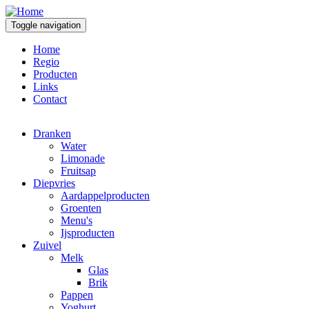
Overslaan en naar de inhoud gaan
Toggle navigation
Home
Regio
Producten
Links
Contact
Dranken
Water
Limonade
Fruitsap
Diepvries
Aardappelproducten
Groenten
Menu's
Ijsproducten
Zuivel
Melk
Glas
Brik
Pappen
Yoghurt